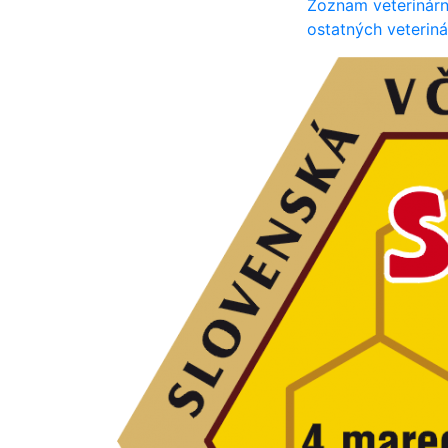
Zoznam veterinárn
ostatných veterin