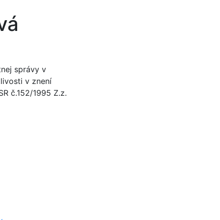
vá
tnej správy v
ivosti v znení
R č.152/1995 Z.z.