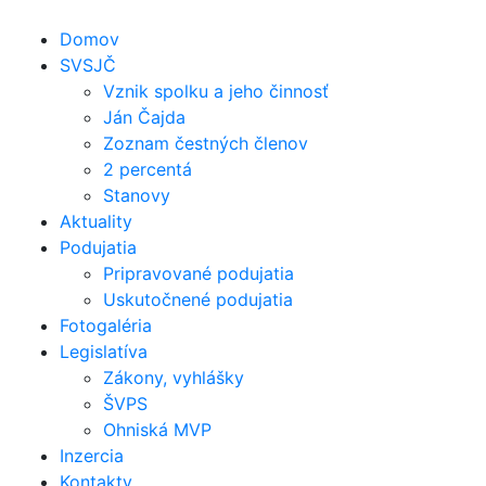
Domov
SVSJČ
Vznik spolku a jeho činnosť
Ján Čajda
Zoznam čestných členov
2 percentá
Stanovy
Aktuality
Podujatia
Pripravované podujatia
Uskutočnené podujatia
Fotogaléria
Legislatíva
Zákony, vyhlášky
ŠVPS
Ohniská MVP
Inzercia
Kontakty