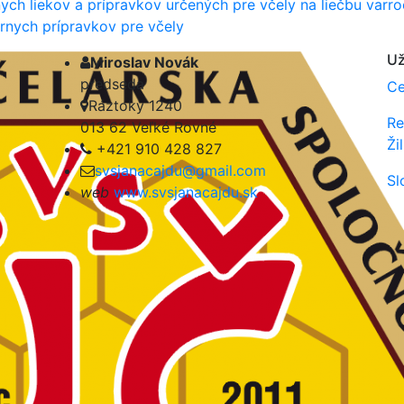
ych liekov a prípravkov určených pre včely na liečbu var
árnych prípravkov pre včely
Už
Miroslav Novák
user
predseda
Ce
Ráztoky 1240
address
Re
013 62 Veľké Rovné
Ži
+421 910 428 827
phone
svsjanacajdu@gmail.com
email
Sl
web
www.svsjanaca
jdu.sk