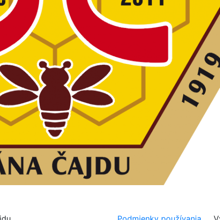
jdu
Podmienky používania
Vyhl