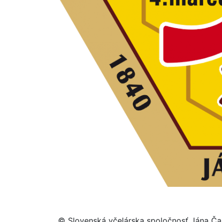
© Slovenská včelárska spoločnosť Jána Ča