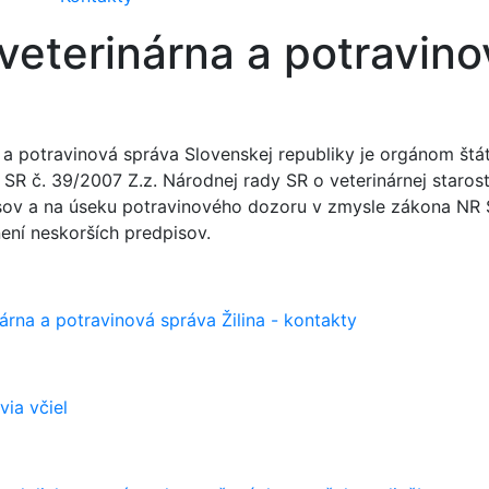
veterinárna a potravino
 a potravinová správa Slovenskej republiky je orgánom štá
R č. 39/2007 Z.z. Národnej rady SR o veterinárnej starostl
sov a na úseku potravinového dozoru v zmysle zákona NR S
ení neskorších predpisov.
árna a potravinová správa Žilina - kontakty
ia včiel