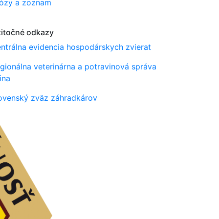
roózy a zoznam
itočné odkazy
ntrálna evidencia hospodárskych zvierat
gionálna veterinárna a potravinová správa
lina
ovenský zväz záhradkárov