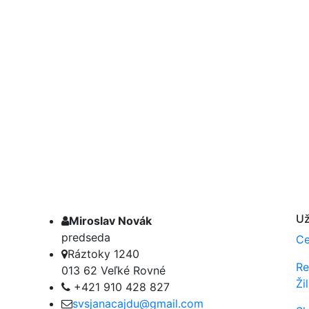
Už
Miroslav Novák
user
predseda
Ce
Ráztoky 1240
address
Re
013 62 Veľké Rovné
Ži
+421 910 428 827
phone
svsjanacajdu@gmail.com
email