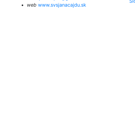
Sl
web
www.svsjanaca
jdu.sk