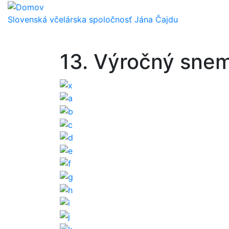
Skočiť
na
Slovenská včelárska spoločnosť Jána Čajdu
hlavný
obsah
13. Výročný sne